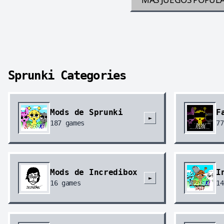
Sprunki Categories
Mods de Sprunki
F
►
187
games
77
Mods de Incredibox
I
►
16
games
14