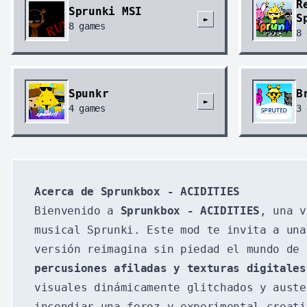
R
Sprunki MSI
S
►
8
games
8
Spunkr
B
►
4
games
3
Acerca de Sprunkbox - ACIDITIES
Bienvenido a
Sprunkbox - ACIDITIES
, una v
musical Sprunki. Este mod te invita a una
versión reimagina sin piedad el mundo de
percusiones afiladas y texturas digitales
visuales dinámicamente glitchados y aust
incendiar una feroz y experimental creati