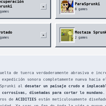
ecuperación
ParaSprunki
prunki
►
8
games
games
rotado
Mostaza Sprun
►
games
2
games
uelta de tuerca verdaderamente abrasiva e incr
 expedición sonora completamente nueva hacia e
 Sprunki al
desatar un paisaje crudo e implacab
 corrosivas, diseñadas para cortar lo mundano
.
eros de
ACIDITIES
están meticulosamente diseñad
vidad. Ya seas un fan de toda la vida o nuevo 