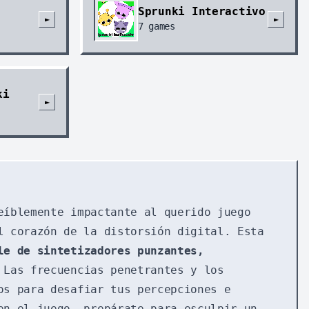
Sprunki Interactivo
►
►
7
games
ki
►
eíblemente impactante al querido juego
l corazón de la distorsión digital. Esta
le de sintetizadores punzantes,
 Las frecuencias penetrantes y los
os para desafiar tus percepciones e
en el juego, prepárate para esculpir un