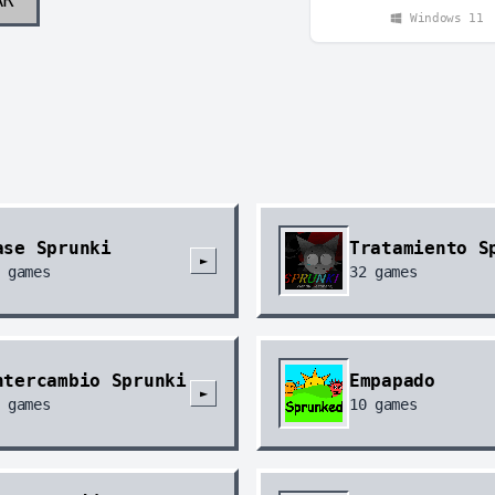
Windows 11
ase Sprunki
Tratamiento S
►
games
32
games
ntercambio Sprunki
Empapado
►
games
10
games