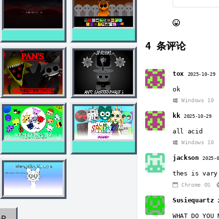
4
条评论
tox
2025-10-29
ok
Windows 10
kk
2025-10-29
all acid
Windows 10
jackson
2025-
thes is vary 
Chrome OS
Susiequartz
WHAT DO YOU 
AR