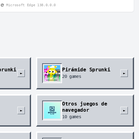
Microsoft Edge 138.0.0.0
prunki
Pirámide Sprunki
►
►
20
games
Otros juegos de
navegador
►
►
10
games