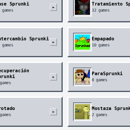
ase Sprunki
Tratamiento S
►
games
32
games
ntercambio Sprunki
Empapado
►
games
10
games
ecuperación
ParaSprunki
prunki
►
8
games
games
rotado
Mostaza Sprun
►
games
2
games