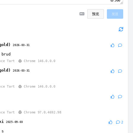
0/500
预览
发送
gold)
2026-03-31
 brud
nce Tart
Chrome 146.0.0.0
gold)
2026-03-31
nce Tart
Chrome 146.0.0.0
nce Tart
Chrome 97.0.4692.98
ki
2025-09-03
2
 s