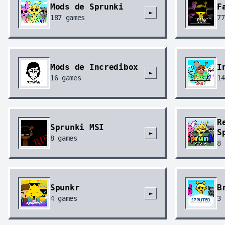
Mods de Sprunki
F
►
187
games
77
Mods de Incredibox
I
►
16
games
14
R
Sprunki MSI
S
►
8
games
8
Spunkr
B
►
4
games
3