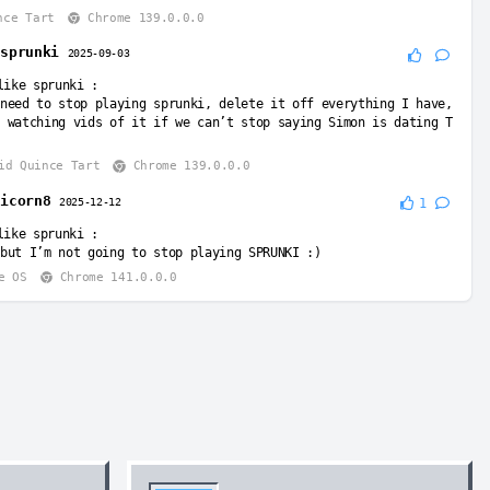
nce Tart
Chrome 139.0.0.0
 sprunki
2025-09-03
like sprunki
:
need to stop playing sprunki, delete it off everything I have,
 watching vids of it if we can’t stop saying Simon is dating T
id Quince Tart
Chrome 139.0.0.0
nicorn8
2025-12-12
1
like sprunki
:
but I’m not going to stop playing SPRUNKI :)
e OS
Chrome 141.0.0.0