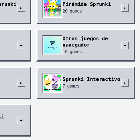
prunki
Pirámide Sprunki
►
►
20
games
Otros juegos de
navegador
►
►
10
games
Sprunki Interactivo
►
►
7
games
ki
►