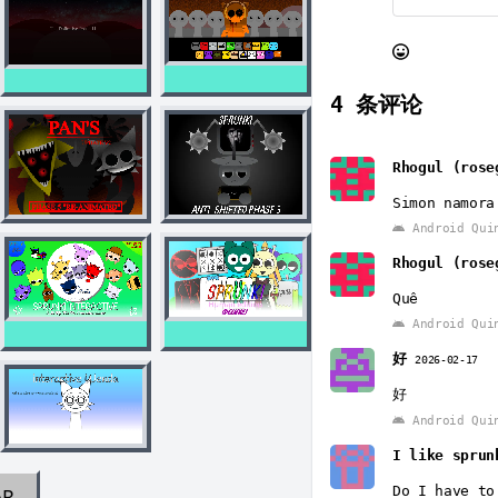
4
条评论
Rhogul (rose
Simon namora
Android Qui
Rhogul (rose
Quê
Android Qui
好
2026-02-17
好
Android Qui
I like sprun
Do I have to
AR