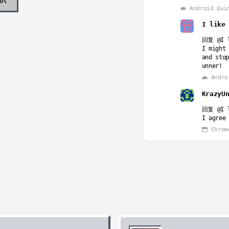
Android Qui
I like
回复
@I 
I might 
and stop
unner!
Andro
KrazyU
回复
@I 
I agree 
Chrom