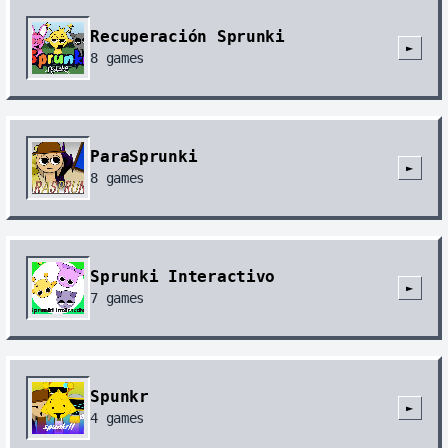
Recuperación Sprunki
►
8
games
ParaSprunki
►
8
games
Sprunki Interactivo
►
7
games
Spunkr
►
4
games