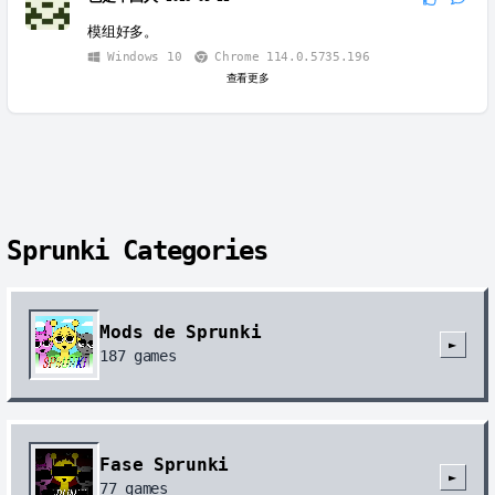
模组好多。
Windows 10
Chrome 114.0.5735.196
查看更多
Sprunki Categories
Mods de Sprunki
►
187
games
Fase Sprunki
►
77
games