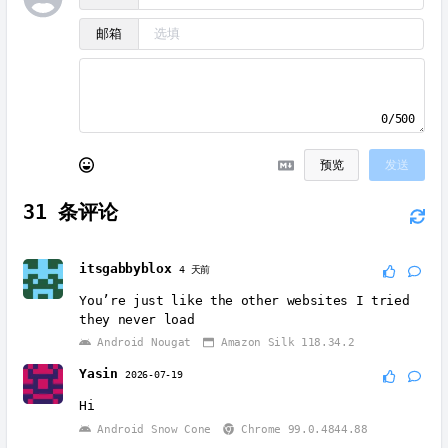
邮箱
0/500
预览
发送
31
条评论
itsgabbyblox
4 天前
You’re just like the other websites I tried
they never load
Android Nougat
Amazon Silk 118.34.2
Yasin
2026-07-19
Hi
Android Snow Cone
Chrome 99.0.4844.88