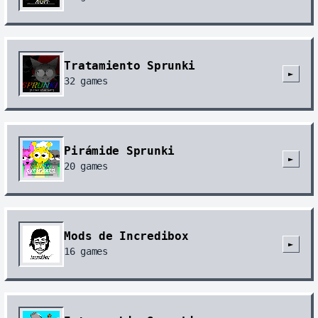
Tratamiento Sprunki
►
32
games
Pirámide Sprunki
►
20
games
Mods de Incredibox
►
16
games