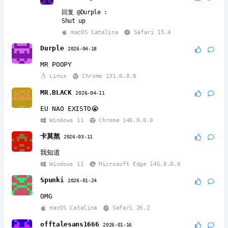
回复
@Durple
:
Shut up
macOS Catalina
Safari 15.4
Durple
2026-04-18
MR POOPY
Linux
Chrome 131.0.0.0
MR.BLACK
2026-04-11
EU NAO EXISTO😭
Windows 11
Chrome 146.0.0.0
卡莫熬
2026-03-11
我知道
Windows 11
Microsoft Edge 145.0.0.0
Spunki
2026-01-24
OMG
macOS Catalina
Safari 26.2
offtalesans1666
2026-01-16