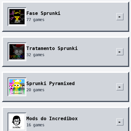
Fase Sprunki
►
77
games
Tratamento Sprunki
►
32
games
Sprunki Pyramixed
►
20
games
Mods do Incredibox
►
16
games