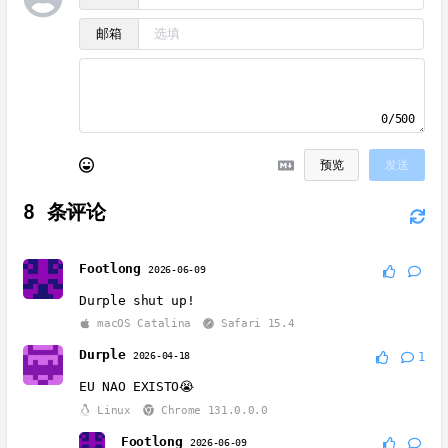
邮箱
0/500
预览
发送
8
条评论
Footlong
2026-06-09
Durple shut up!
macOS Catalina
Safari 15.4
Durple
2026-04-18
1
EU NAO EXISTO😭
Linux
Chrome 131.0.0.0
Footlong
2026-06-09