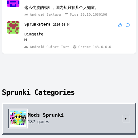
这么优质的模组，国内却只有几个人知道。
Android Baklava
Miui 20.10.1030106
Sprunksters
2026-01-04
Dimggifg
M
Android Quince Tart
Chrome 143.0.0.0
Sprunki Categories
Mods Sprunki
►
187
games