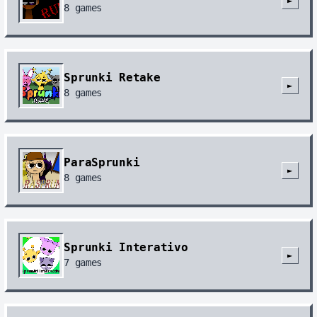
►
8
games
Sprunki Retake
►
8
games
ParaSprunki
►
8
games
Sprunki Interativo
►
7
games