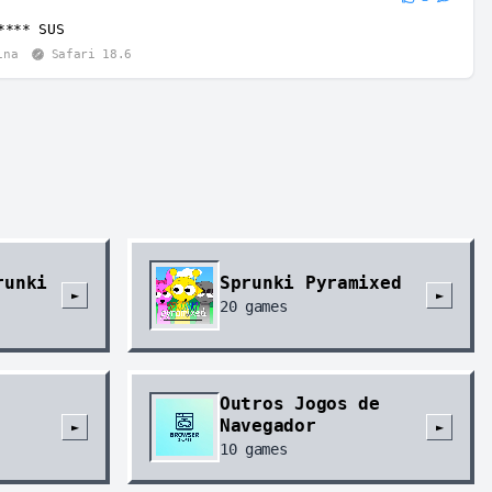
**** SUS
ina
Safari 18.6
runki
Sprunki Pyramixed
►
►
20
games
Outros Jogos de
Navegador
►
►
10
games