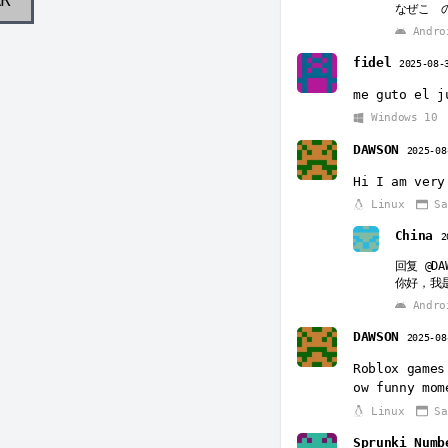
なぜこ 
Andro
fidel
2025-08-
me guto el j
Windows 10
DAWSON
2025-08
Hi I am very
Linux
Sa
China
2
回复
@DA
你好，我
Androi
DAWSON
2025-08
Roblox games
ow funny mom
Linux
Sa
Sprunki Numb