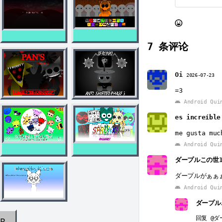
7
条评论
Oi
2026-07-23
=3
Android Qui
es increíbl
me gusta muc
Android Qui
ダープルこの世
ダープルがぁぁぁぁ
Android Qui
ダープル
回复
@ダ
AR