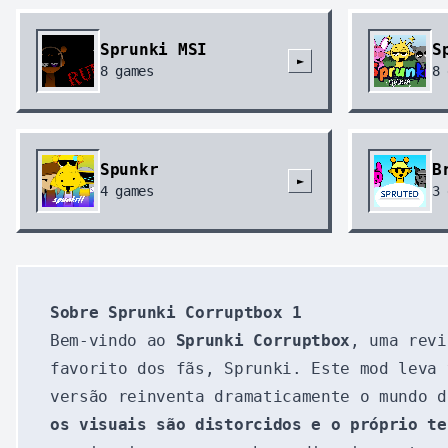
Sprunki MSI
S
►
8
games
8
Spunkr
B
►
4
games
3
Sobre Sprunki Corruptbox 1
Bem-vindo ao
Sprunki Corruptbox
, uma revi
favorito dos fãs, Sprunki. Este mod leva 
versão reinventa dramaticamente o mundo 
os visuais são distorcidos e o próprio te