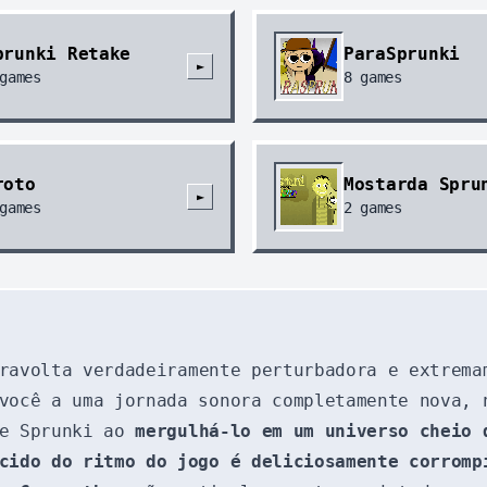
prunki Retake
ParaSprunki
►
games
8
games
roto
Mostarda Spru
►
games
2
games
ravolta verdadeiramente perturbadora e extrema
você a uma jornada sonora completamente nova, 
de Sprunki ao
mergulhá-lo em um universo cheio 
cido do ritmo do jogo é deliciosamente corromp