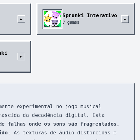
Sprunki Interativo
►
►
7
games
nki
►
mente experimental no jogo musical
nascida da decadência digital. Esta
de falhas onde os sons são fragmentados,
ido
. As texturas de áudio distorcidas e