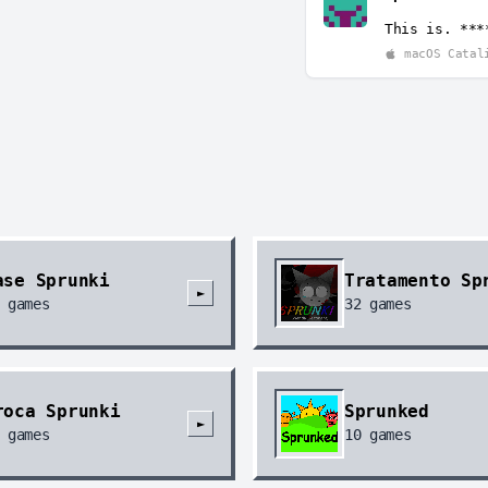
This is. ***
macOS Catal
ase Sprunki
Tratamento Sp
►
games
32
games
roca Sprunki
Sprunked
►
games
10
games