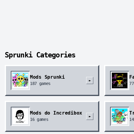
Sprunki Categories
Mods Sprunki
F
►
187
games
77
Mods do Incredibox
T
►
16
games
14