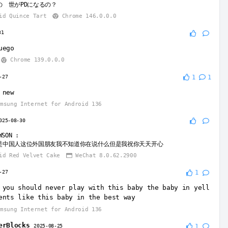
の 世がPDになるの？
id Quince Tart
Chrome 146.0.0.0
31
uego
Chrome 139.0.0.0
-27
1
1
 new
msung Internet for Android 136
025-08-30
WSON
:
是中国人这位外国朋友我不知道你在说什么但是我祝你天天开心
d Red Velvet Cake
WeChat 8.0.62.2900
-27
1
 you should never play with this baby the baby in yell
ents like this baby in the best way
msung Internet for Android 136
erBlocks
2025-08-25
1