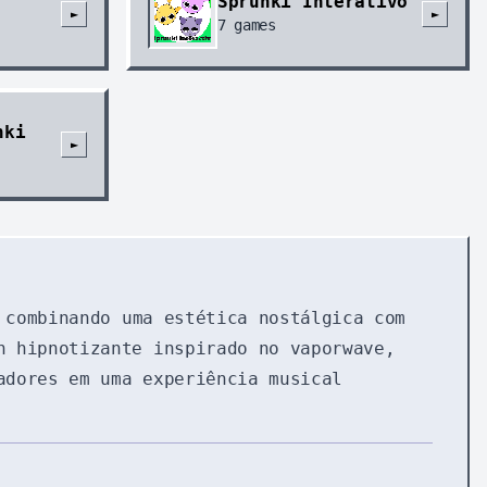
Sprunki Interativo
►
►
7
games
nki
►
 combinando uma estética nostálgica com
n hipnotizante inspirado no vaporwave,
adores em uma experiência musical