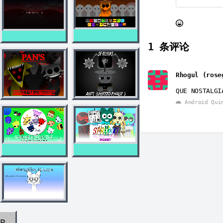
1
条评论
Rhogul (rose
QUE NOSTALGI
Android Qui
AR