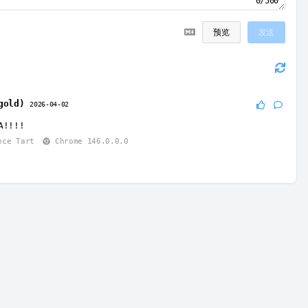
0/500
预览
发送
gold)
2026-04-02
A!!!!
nce Tart
Chrome 146.0.0.0