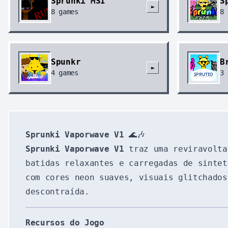
Sprunki MSI
S
►
8
games
8
Spunkr
B
►
4
games
3
Sprunki Vaporwave V1
🌊🎶
Sprunki Vaporwave V1
traz uma reviravolta
batidas relaxantes e carregadas de sintet
com cores neon suaves, visuais glitchados
descontraída.
Recursos do Jogo