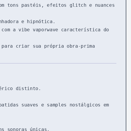
om tons pastéis, efeitos glitch e nuances
nhadora e hipnótica.
 com a vibe vaporwave característica do
 para criar sua própria obra-prima
érico distinto.
batidas suaves e samples nostálgicos em
ns sonoras únicas.