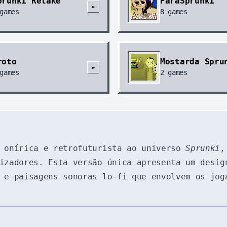
prunki Retake
ParaSprunki
►
games
8
games
roto
Mostarda Spru
►
games
2
games
 onírica e retrofuturista ao universo
Sprunki
,
izadores. Esta versão única apresenta um desig
 e paisagens sonoras lo-fi que envolvem os jog