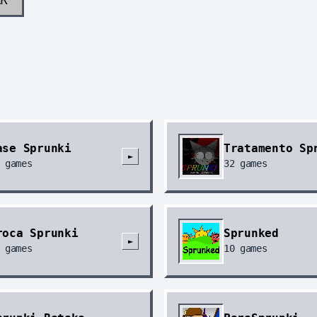
ase Sprunki
Tratamento Sp
►
games
32
games
roca Sprunki
Sprunked
►
games
10
games