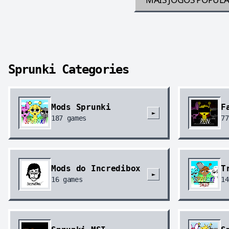
Sprunki Categories
Mods Sprunki
F
►
187
games
77
Mods do Incredibox
T
►
16
games
14