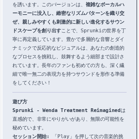
を誘います。このバージョンは、
複雑なボーカルハ
ーモニーに没入し、緻密なリズムパターンを織り交
ぜ、親しみやすくも刺激的に新しい進化するサウン
ドスケープを創り出す
ことで、Sprunkiの世界を丁
寧に再定義しています。豊かで多層的な音響とダイ
ナミックで反応的なビジュアルは、あなたの創造的
なプロセスを挑戦し、鼓舞するよう細部まで設計さ
れています。長年のファンも初めての方も、深く繊
細で唯一無二の表現力を持つサウンドを形作る準備
をしてください！
遊び方
Sprunki - Wenda Treatment Reimagined
は
直感的で、非常にやりがいがあり、無限の可能性を
秘めています。
セッション開始:
「Play」を押して次の音楽的挑