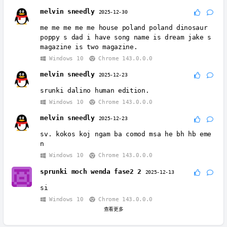
melvin sneedly
2025-12-30
me me me me me house poland poland dinosaur
poppy s dad i have song name is dream jake s
magazine is two magazine.
Windows 10
Chrome 143.0.0.0
melvin sneedly
2025-12-23
srunki dalino human edition.
Windows 10
Chrome 143.0.0.0
melvin sneedly
2025-12-23
sv. kokos koj ngam ba comod msa he bh hb eme
n
Windows 10
Chrome 143.0.0.0
sprunki moch wenda fase2 2
2025-12-13
si
Windows 10
Chrome 143.0.0.0
查看更多