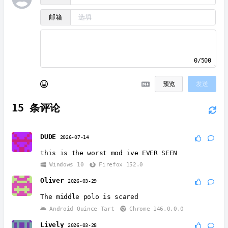
邮箱
0/500
预览
发送
15
条评论
DUDE
2026-07-14
this is the worst mod ive EVER SEEN
Windows 10
Firefox 152.0
Oliver
2026-03-29
The middle polo is scared
Android Quince Tart
Chrome 146.0.0.0
Lively
2026-03-28