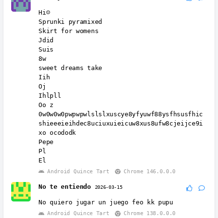
Hi☺️
Sprunki pyramixed
Skirt for womens
Jdid
Suis
8w
sweet dreams take
Iih
Oj
Ihlpll
Oo z
0w0w0w0pwpwpwlslslxuscye8yfyuwf88ysfhsusfhic
shieeeieihdec8uciuxuieicuw8xus8ufw8cjeijce9i
xo ocododk
Pepe
Pl
El
Android Quince Tart
Chrome 146.0.0.0
No te entiendo
2026-03-15
No quiero jugar un juego feo kk pupu
Android Quince Tart
Chrome 138.0.0.0