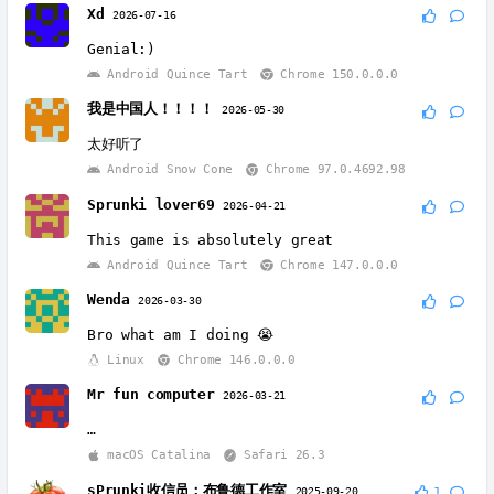
Xd
2026-07-16
Genial:)
Android Quince Tart
Chrome 150.0.0.0
我是中国人！！！！
2026-05-30
太好听了
Android Snow Cone
Chrome 97.0.4692.98
Sprunki lover69
2026-04-21
This game is absolutely great
Android Quince Tart
Chrome 147.0.0.0
Wenda
2026-03-30
Bro what am I doing 😭
Linux
Chrome 146.0.0.0
Mr fun computer
2026-03-21
…
macOS Catalina
Safari 26.3
sPrunki收信员：布鲁德工作室
2025-09-20
1