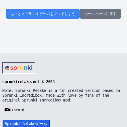
もっとスプランキゲームをプレイしよう
ホームページに戻る
sprunkiretake.net © 2025
Note: Sprunki Retake is a fan-created version based on
Sprunki Incredibox, made with love by fans of the
original Sprunki Incredibox mod.
Discord
Sprunki Retakeゲーム