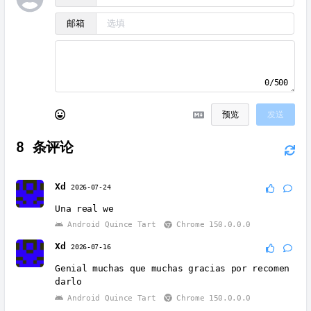
邮箱
0/500
预览
发送
8
条评论
Xd
2026-07-24
Una real we
Android Quince Tart
Chrome 150.0.0.0
Xd
2026-07-16
Genial muchas que muchas gracias por recomen
darlo
Android Quince Tart
Chrome 150.0.0.0