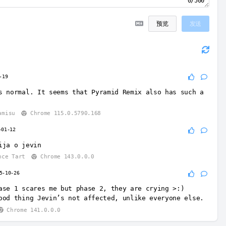
0/500
预览
发送
-19
s normal. It seems that Pyramid Remix also has such a
amisu
Chrome 115.0.5790.168
-01-12
ija o jevin
nce Tart
Chrome 143.0.0.0
5-10-26
ase 1 scares me but phase 2, they are crying >:)
ood thing Jevin’s not affected, unlike everyone else.
Chrome 141.0.0.0