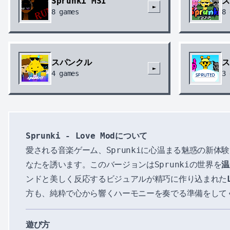
Sprunki MSI
ス
►
8
games
8
スパンクル
ス
►
4
games
3
Sprunki - Love Modについて
愛される音楽ゲーム、Sprunkiに心温まる魅惑の新体
なたを誘います。このバージョンはSprunkiの世界を
温
ンドと美しく反応するビジュアルが精巧に作り込まれた
方も、純粋で心から響くハーモニーを奏でる準備をして
遊び方