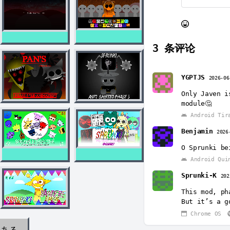
3
条评论
YGPTJS
2026-06
Only Javen i
module🤔
Android Tir
Benjamin
2026
O Sprunki be
Android Qui
Sprunki-K
202
This mod, ph
But it’s a g
Chrome OS
のある