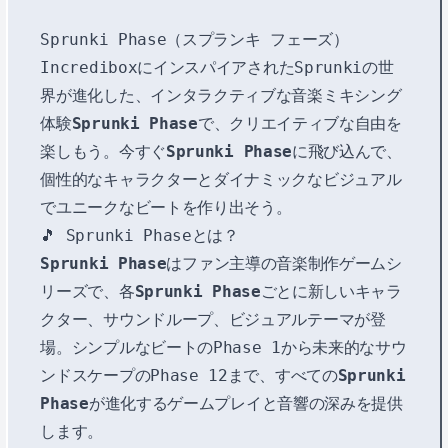
Sprunki Phase（スプランキ フェーズ）
IncrediboxにインスパイアされたSprunkiの世
界が進化した、インタラクティブな音楽ミキシング
体験
Sprunki Phase
で、クリエイティブな自由を
楽しもう。今すぐ
Sprunki Phase
に飛び込んで、
個性的なキャラクターとダイナミックなビジュアル
でユニークなビートを作り出そう。
🎵 Sprunki Phaseとは？
Sprunki Phase
はファン主導の音楽制作ゲームシ
リーズで、各
Sprunki Phase
ごとに新しいキャラ
クター、サウンドループ、ビジュアルテーマが登
場。シンプルなビートのPhase 1から未来的なサウ
ンドスケープのPhase 12まで、すべての
Sprunki
Phase
が進化するゲームプレイと音響の深みを提供
します。