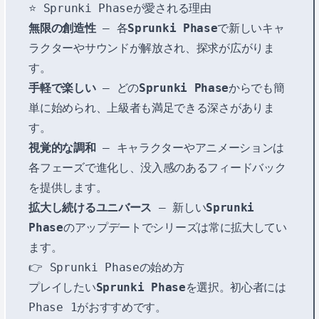
⭐ Sprunki Phaseが愛される理由
無限の創造性
– 各
Sprunki Phase
で新しいキャ
ラクターやサウンドが解放され、探求が広がりま
す。
手軽で楽しい
– どの
Sprunki Phase
からでも簡
単に始められ、上級者も満足できる深さがありま
す。
視覚的な調和
– キャラクターやアニメーションは
各フェーズで進化し、没入感のあるフィードバック
を提供します。
拡大し続けるユニバース
– 新しい
Sprunki
Phase
のアップデートでシリーズは常に拡大してい
ます。
👉 Sprunki Phaseの始め方
プレイしたい
Sprunki Phase
を選択。初心者には
Phase 1がおすすめです。