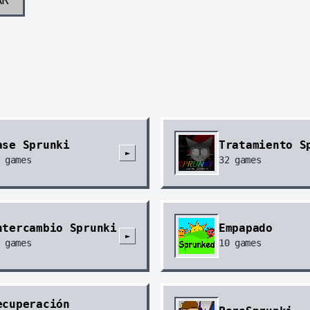
ase Sprunki
Tratamiento S
►
games
32
games
ntercambio Sprunki
Empapado
►
games
10
games
ecuperación