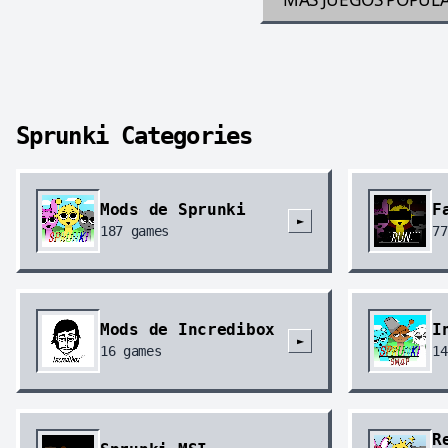
Sprunki Categories
Mods de Sprunki
F
►
187
games
77
Mods de Incredibox
I
►
16
games
14
R