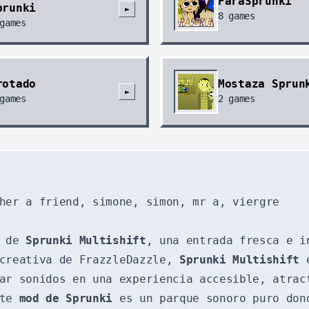
ParaSprunki
prunki
►
8
games
games
rotado
Mostaza Sprun
►
games
2
games
her a friend, simone, simon, mr a, viergre
o de
Sprunki Multishift
, una entrada fresca e i
 creativa de FrazzleDazzle,
Sprunki Multishift
e
ar sonidos en una experiencia accesible, atrac
ste
mod de Sprunki
es un parque sonoro puro dond