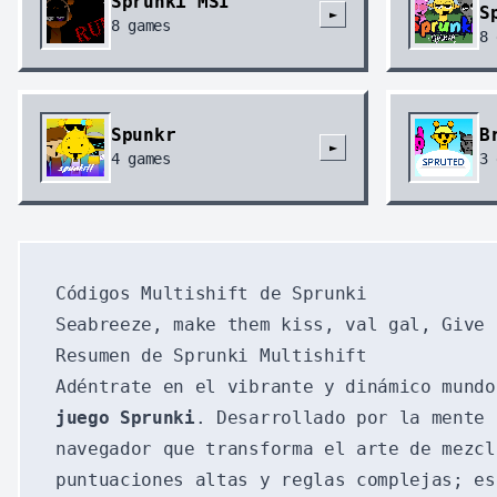
Sprunki MSI
S
►
8
games
8
Spunkr
B
►
4
games
3
Códigos Multishift de Sprunki
Seabreeze, make them kiss, val gal, Give 
Resumen de Sprunki Multishift
Adéntrate en el vibrante y dinámico mund
juego Sprunki
. Desarrollado por la mente
navegador que transforma el arte de mezcl
puntuaciones altas y reglas complejas; e