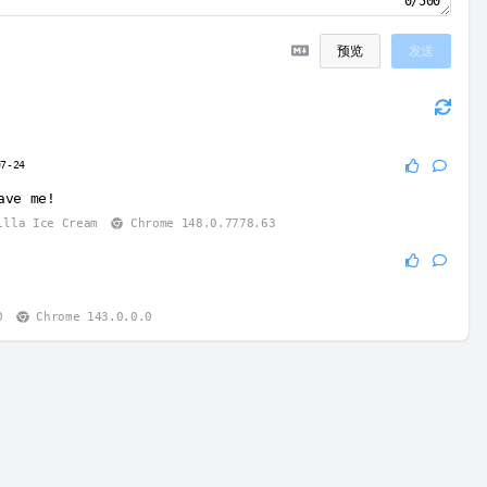
0/500
预览
发送
07-24
ave me!
lla Ice Cream
Chrome 148.0.7778.63
6
0
Chrome 143.0.0.0