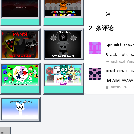
2
条评论
Sprunki
2026-
Black hole s
Android Vani
brud
2026-01-0
HAHAHAHAAAAA
macOS 26.1.
AR