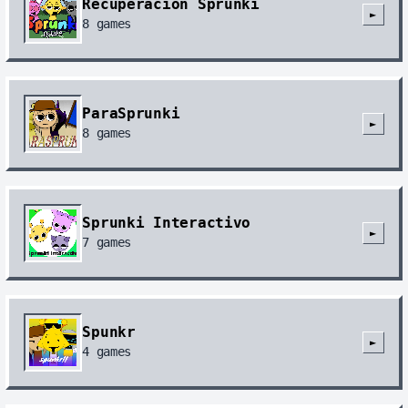
Recuperación Sprunki
►
8
games
ParaSprunki
►
8
games
Sprunki Interactivo
►
7
games
Spunkr
►
4
games