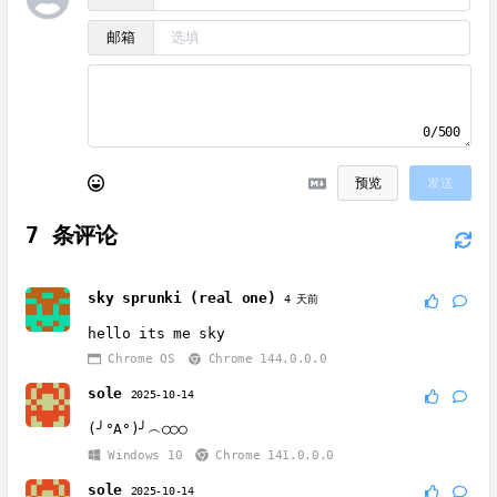
邮箱
0/500
预览
发送
7
条评论
sky sprunki (real one)
4 天前
hello its me sky
Chrome OS
Chrome 144.0.0.0
sole
2025-10-14
(╯°A°)╯︵○○○
Windows 10
Chrome 141.0.0.0
sole
2025-10-14