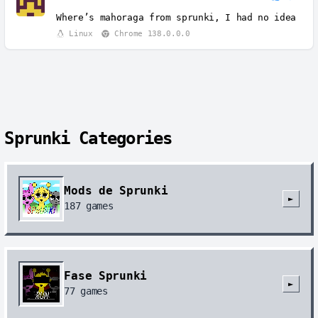
Where’s mahoraga from sprunki, I had no idea
Linux
Chrome 138.0.0.0
Sprunki Categories
Mods de Sprunki
►
187
games
Fase Sprunki
►
77
games