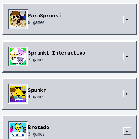
ParaSprunki
►
8
games
Sprunki Interactivo
►
7
games
Spunkr
►
4
games
Brotado
►
3
games