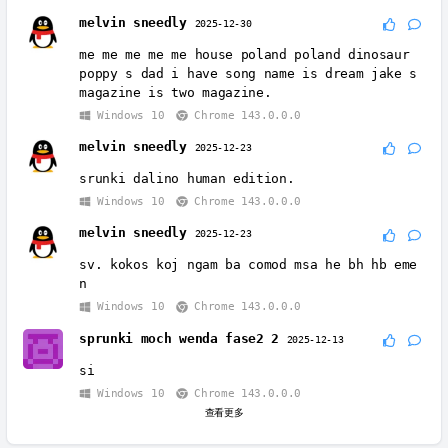
melvin sneedly
2025-12-30
me me me me me house poland poland dinosaur
poppy s dad i have song name is dream jake s
magazine is two magazine.
Windows 10
Chrome 143.0.0.0
melvin sneedly
2025-12-23
srunki dalino human edition.
Windows 10
Chrome 143.0.0.0
melvin sneedly
2025-12-23
sv. kokos koj ngam ba comod msa he bh hb eme
n
Windows 10
Chrome 143.0.0.0
sprunki moch wenda fase2 2
2025-12-13
si
Windows 10
Chrome 143.0.0.0
查看更多