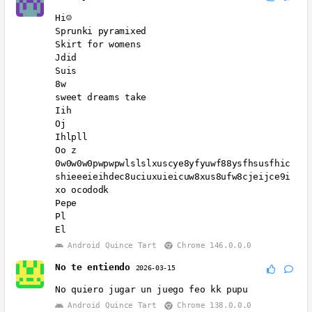
Hi☺️
Sprunki pyramixed
Skirt for womens
Jdid
Suis
8w
sweet dreams take
Iih
Oj
Ihlpll
Oo z
0w0w0w0pwpwpwlslslxuscye8yfyuwf88ysfhsusfhic
shieeeieihdec8uciuxuieicuw8xus8ufw8cjeijce9i
xo ocododk
Pepe
Pl
El
Android Quince Tart
Chrome 146.0.0.0
No te entiendo
2026-03-15
No quiero jugar un juego feo kk pupu
Android Quince Tart
Chrome 138.0.0.0