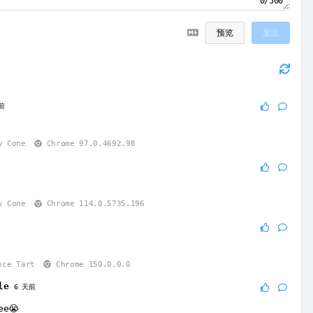
0/500
预览
发送
前
w Cone
Chrome 97.0.4692.98
w Cone
Chrome 114.0.5735.196
nce Tart
Chrome 150.0.0.0
ple
6 天前
ee😭