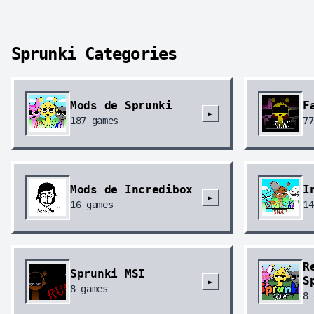
Sprunki Categories
Mods de Sprunki
F
►
187
games
77
Mods de Incredibox
I
►
16
games
14
R
Sprunki MSI
S
►
8
games
8