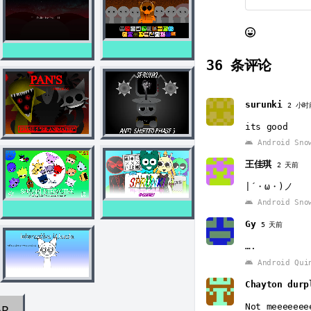
36
条评论
surunki
2 小时
its good
Android Sno
王佳琪
2 天前
|´・ω・)ノ
Android Sno
Gy
5 天前
….
Android Qui
Chayton dur
Not meeeeeee
AR