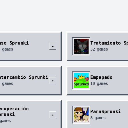
ase Sprunki
Tratamiento S
►
games
32
games
ntercambio Sprunki
Empapado
►
games
10
games
ecuperación
ParaSprunki
prunki
►
8
games
games