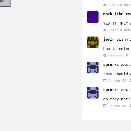
Android Qui
Moch (the re
YES!!! THEY 
Android Red 
jevin
2026-07-
how to enter
Windows 10
sprunki
2026-
they should 
Chrome OS
sprunki
2026-
do they not?
Chrome OS