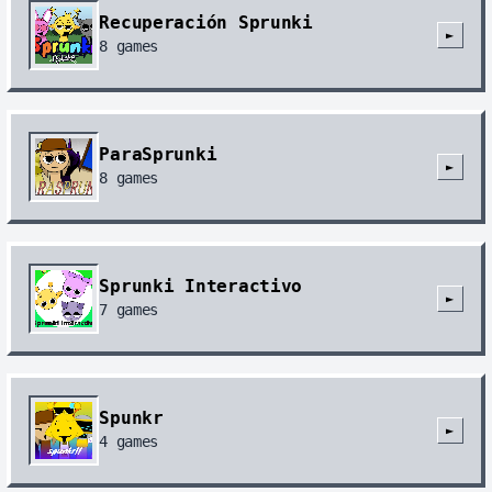
Recuperación Sprunki
►
8
games
ParaSprunki
►
8
games
Sprunki Interactivo
►
7
games
Spunkr
►
4
games