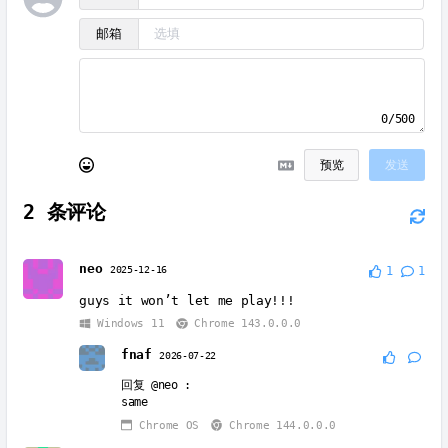
邮箱
0/500
预览
发送
2
条评论
neo
2025-12-16
1
1
guys it won’t let me play!!!
Windows 11
Chrome 143.0.0.0
fnaf
2026-07-22
回复
@neo
:
same
Chrome OS
Chrome 144.0.0.0