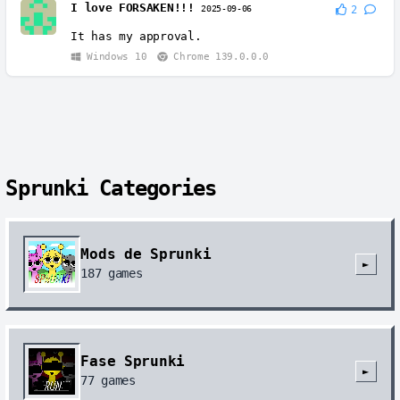
I love FORSAKEN!!!
2025-09-06
2
It has my approval.
Windows 10
Chrome 139.0.0.0
Sprunki Categories
Mods de Sprunki
►
187
games
Fase Sprunki
►
77
games