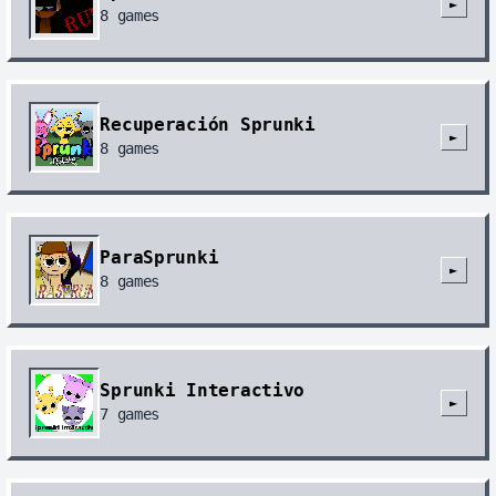
►
8
games
Recuperación Sprunki
►
8
games
ParaSprunki
►
8
games
Sprunki Interactivo
►
7
games