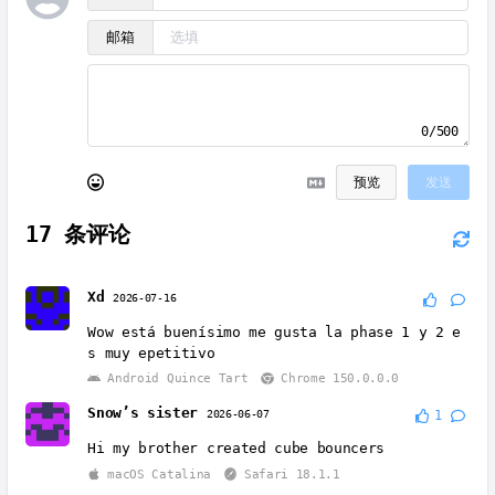
邮箱
0/500
预览
发送
17
条评论
Xd
2026-07-16
Wow está buenísimo me gusta la phase 1 y 2 e
s muy epetitivo
Android Quince Tart
Chrome 150.0.0.0
Snow’s sister
2026-06-07
1
Hi my brother created cube bouncers
macOS Catalina
Safari 18.1.1