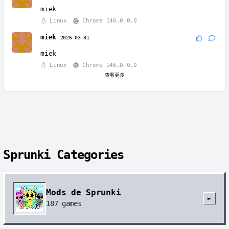
miek
Linux
Chrome 146.0.0.0
miek
2026-03-31
miek
Linux
Chrome 146.0.0.0
查看更多
Sprunki Categories
Mods de Sprunki
►
187
games