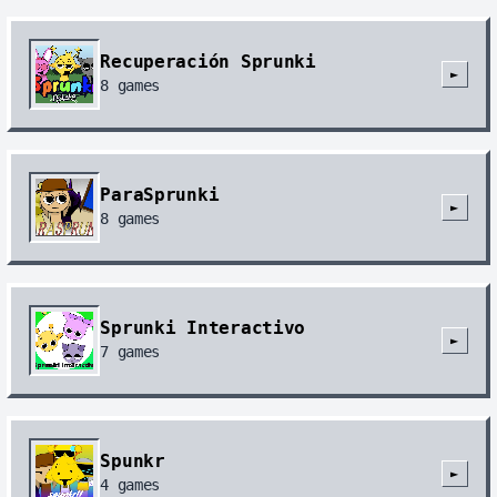
Recuperación Sprunki
►
8
games
ParaSprunki
►
8
games
Sprunki Interactivo
►
7
games
Spunkr
►
4
games