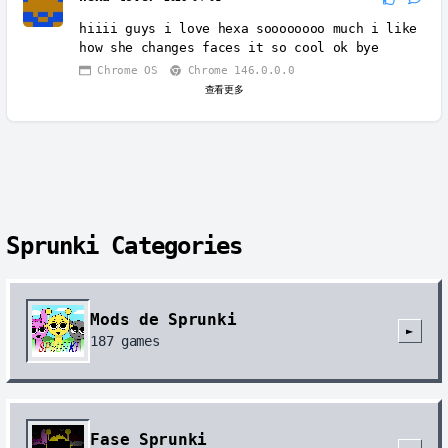
hiiii guys i love hexa soooooooo much i like
how she changes faces it so cool ok bye
Chrome OS
Chrome 146.0.0.0
查看更多
Sprunki Categories
Mods de Sprunki
►
187
games
Fase Sprunki