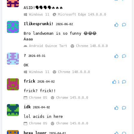
ASID!🗣️🗣️🗣️🗣️🔥🔥🔥
Windows 11
Microsoft Edge 149.0.0.0
Ilikesprunki!
2026-06-02
Bro landwoman is so funny 😂😂😂
Aaaa
Android Quince Tart
Chrome 148.0.0.0
?
2026-05-31
OK
Windows 11
Chrome 148.0.0.0
frick
2026-04-02
1
frick? frick!!
Chrome OS
Chrome 145.0.0.0
idk
2026-04-02
lol acids in here
Chrome OS
Chrome 145.0.0.0
hexa lover
2026-04-01