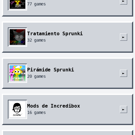
►
77
games
Tratamiento Sprunki
►
32
games
Pirámide Sprunki
►
20
games
Mods de Incredibox
►
16
games