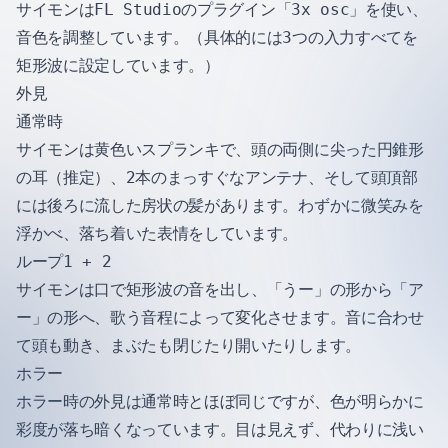
サイモンはFL Studioのプラグイン「3x osc」を使い、
音色を調整しています。（具体的には3つの入力すべてを
矩形波に設定しています。）
外見
通常時
サイモンは黄色いスプランキで、頭の両側に尖った円錐形
の耳（推定）、2本のまっすぐなアンテナ、そして頭頂部
には後ろに流した房状の髪があります。わずかに微笑みを
浮かべ、落ち着いた表情をしています。
ループ1 + 2
サイモンは口で矩形波の音を出し、「うー」の形から「ア
ー」の形へ、歌う音程によって変化させます。音に合わせ
て頭も動き、まぶたも閉じたり開いたりします。
ホラー
ホラー時の外見は通常時とほぼ同じですが、色が明らかに
彩度が落ち暗くなっています。目は見えず、代わりに浅い