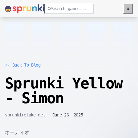
≡
Menu
<-
Back To Blog
Sprunki Yellow
- Simon
sprunkiretake.net
·
June 26, 2025
オーディオ