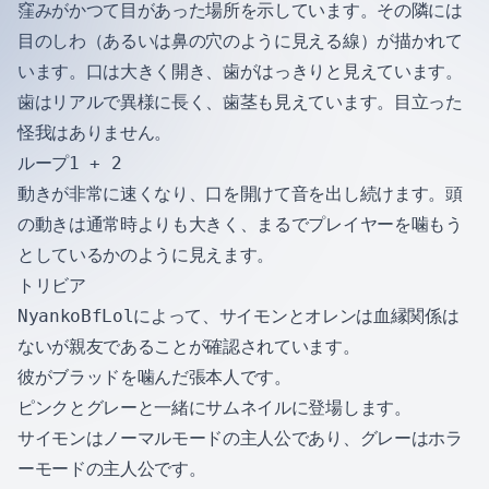
窪みがかつて目があった場所を示しています。その隣には
目のしわ（あるいは鼻の穴のように見える線）が描かれて
います。口は大きく開き、歯がはっきりと見えています。
歯はリアルで異様に長く、歯茎も見えています。目立った
怪我はありません。
ループ1 + 2
動きが非常に速くなり、口を開けて音を出し続けます。頭
の動きは通常時よりも大きく、まるでプレイヤーを噛もう
としているかのように見えます。
トリビア
NyankoBfLolによって、サイモンとオレンは血縁関係は
ないが親友であることが確認されています。
彼がブラッドを噛んだ張本人です。
ピンクとグレーと一緒にサムネイルに登場します。
サイモンはノーマルモードの主人公であり、グレーはホラ
ーモードの主人公です。